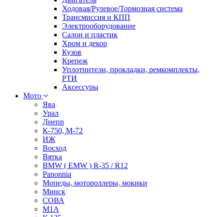
Ходовая/Рулевое/Тормозная система
Трансмиссия и КПП
Электрооборудование
Салон и пластик
Хром и декор
Кузов
Крепеж
Уплотнители, прокладки, ремкомплекты,
РТИ
Аксессуры
Мото
Ява
Урал
Днепр
К-750, М-72
ИЖ
Восход
Вятка
BMW ( EMW ) R-35 / R12
Panonnia
Мопеды, мотороллеры, мокики
Минск
СОВА
М1А