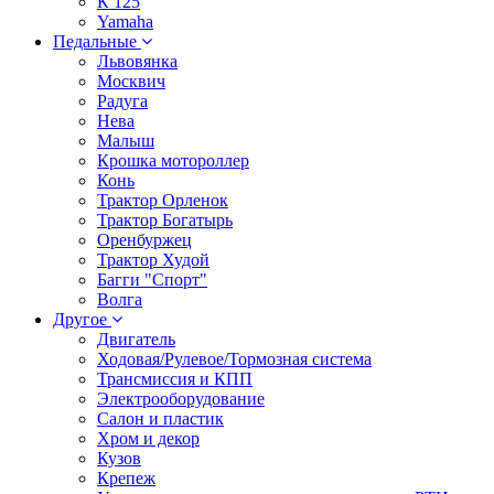
К 125
Yamaha
Педальные
Львовянка
Москвич
Радуга
Нева
Малыш
Крошка мотороллер
Конь
Трактор Орленок
Трактор Богатырь
Оренбуржец
Трактор Худой
Багги "Спорт"
Волга
Другое
Двигатель
Ходовая/Рулевое/Тормозная система
Трансмиссия и КПП
Электрооборудование
Салон и пластик
Хром и декор
Кузов
Крепеж