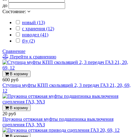
до
Состояние:
новый (13)
с хранения (12)
новодел (41)
б\у (2)
Сравнение
Перейти к сравнению
В корзину
600 руб
Ступица муфты КПП скользящей 2, 3 передач ГАЗ 21, 20, 69,
12
В корзину
20 руб
Пружина оттяжная муфты подшипника выключения
сцепления ГАЗ, УАЗ
В корзину