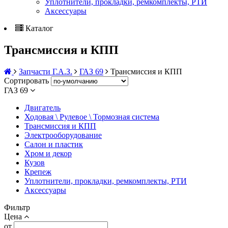
Уплотнители, прокладки, ремкомплекты, РТИ
Аксессуары
Каталог
Трансмиссия и КПП
Запчасти Г.А.З.
ГАЗ 69
Трансмиссия и КПП
Сортировать
ГАЗ 69
Двигатель
Ходовая \ Рулевое \ Тормозная система
Трансмиссия и КПП
Электрооборудование
Салон и пластик
Хром и декор
Кузов
Крепеж
Уплотнители, прокладки, ремкомплекты, РТИ
Аксессуары
Фильтр
Цена
от