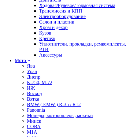
Ходовая/Рулевое/Тормозная система
Трансмиссия и КПП
Электрооборудование
Салон и пластик
Хром и декор
Кузов
Крепеж
Уплотнители, прокладки, ремкомплекты,
РТИ
Аксессуры
Мото
Ява
Урал
Днепр
К-750, М-72
ИЖ
Восход
Вятка
BMW ( EMW ) R-35 / R12
Panonnia
Мопеды, мотороллеры, мокики
Минск
СОВА
М1А