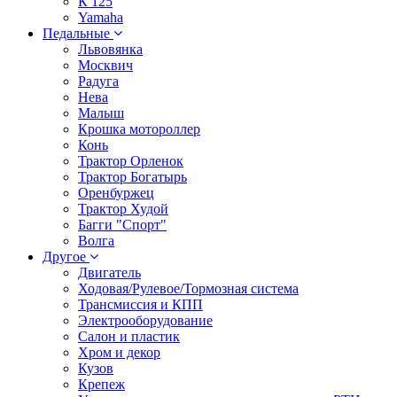
К 125
Yamaha
Педальные
Львовянка
Москвич
Радуга
Нева
Малыш
Крошка мотороллер
Конь
Трактор Орленок
Трактор Богатырь
Оренбуржец
Трактор Худой
Багги "Спорт"
Волга
Другое
Двигатель
Ходовая/Рулевое/Тормозная система
Трансмиссия и КПП
Электрооборудование
Салон и пластик
Хром и декор
Кузов
Крепеж