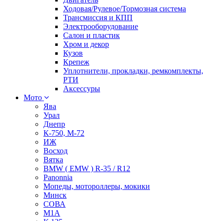
Ходовая/Рулевое/Тормозная система
Трансмиссия и КПП
Электрооборудование
Салон и пластик
Хром и декор
Кузов
Крепеж
Уплотнители, прокладки, ремкомплекты,
РТИ
Аксессуры
Мото
Ява
Урал
Днепр
К-750, М-72
ИЖ
Восход
Вятка
BMW ( EMW ) R-35 / R12
Panonnia
Мопеды, мотороллеры, мокики
Минск
СОВА
М1А