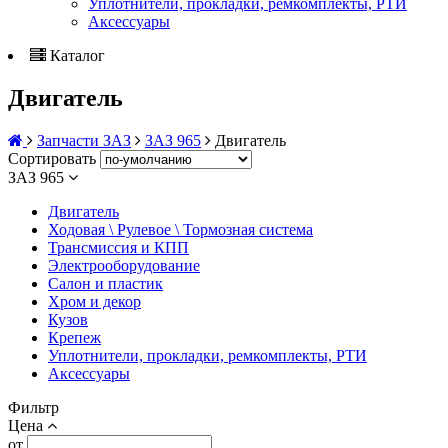
Уплотнители, прокладки, ремкомплекты, РТИ
Аксессуары
Каталог
Двигатель
Запчасти ЗАЗ
ЗАЗ 965
Двигатель
Сортировать
ЗАЗ 965
Двигатель
Ходовая \ Рулевое \ Тормозная система
Трансмиссия и КПП
Электрооборудование
Салон и пластик
Хром и декор
Кузов
Крепеж
Уплотнители, прокладки, ремкомплекты, РТИ
Аксессуары
Фильтр
Цена
от