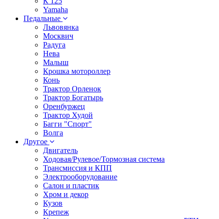
К 125
Yamaha
Педальные
Львовянка
Москвич
Радуга
Нева
Малыш
Крошка мотороллер
Конь
Трактор Орленок
Трактор Богатырь
Оренбуржец
Трактор Худой
Багги "Спорт"
Волга
Другое
Двигатель
Ходовая/Рулевое/Тормозная система
Трансмиссия и КПП
Электрооборудование
Салон и пластик
Хром и декор
Кузов
Крепеж