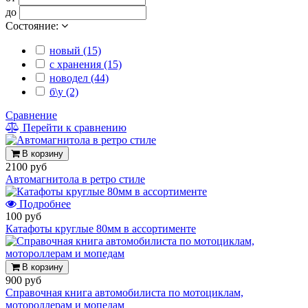
до
Состояние:
новый (15)
с хранения (15)
новодел (44)
б\у (2)
Сравнение
Перейти к сравнению
В корзину
2100 руб
Автомагнитола в ретро стиле
Подробнее
100 руб
Катафоты круглые 80мм в ассортименте
В корзину
900 руб
Справочная книга автомобилиста по мотоциклам,
мотороллерам и мопедам