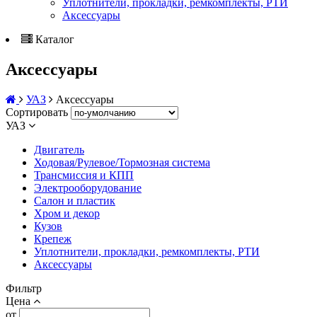
Уплотнители, прокладки, ремкомплекты, РТИ
Аксессуары
Каталог
Аксессуары
УАЗ
Аксессуары
Сортировать
УАЗ
Двигатель
Ходовая/Рулевое/Тормозная система
Трансмиссия и КПП
Электрооборудование
Салон и пластик
Хром и декор
Кузов
Крепеж
Уплотнители, прокладки, ремкомплекты, РТИ
Аксессуары
Фильтр
Цена
от