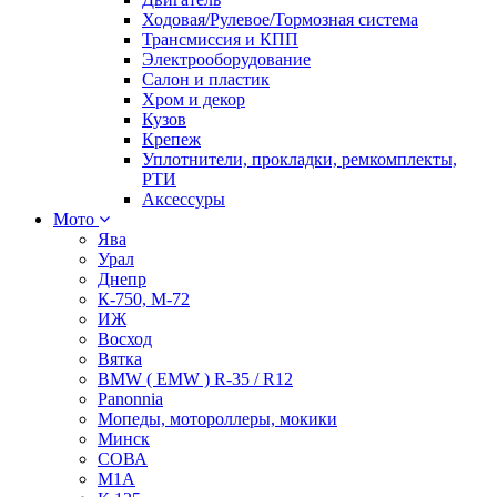
Ходовая/Рулевое/Тормозная система
Трансмиссия и КПП
Электрооборудование
Салон и пластик
Хром и декор
Кузов
Крепеж
Уплотнители, прокладки, ремкомплекты,
РТИ
Аксессуры
Мото
Ява
Урал
Днепр
К-750, М-72
ИЖ
Восход
Вятка
BMW ( EMW ) R-35 / R12
Panonnia
Мопеды, мотороллеры, мокики
Минск
СОВА
М1А