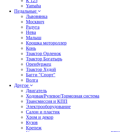
К 125
Yamaha
Педальные
Львовянка
Москвич
Радуга
Нева
Малыш
Крошка мотороллер
Конь
Трактор Орленок
Трактор Богатырь
Оренбуржец
Трактор Худой
Багги "Спорт"
Волга
Другое
Двигатель
Ходовая/Рулевое/Тормозная система
Трансмиссия и КПП
Электрооборудование
Салон и пластик
Хром и декор
Кузов
Крепеж