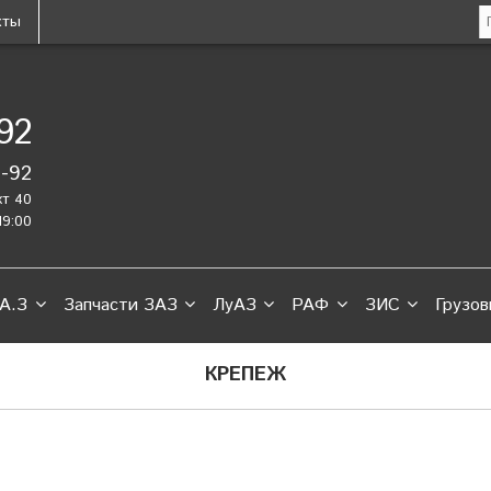
кты
-92
2-92
кт 40
19:00
А.З
Запчасти ЗАЗ
ЛуАЗ
РАФ
ЗИС
Грузов
КРЕПЕЖ