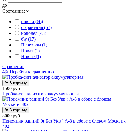
до
Состояние:
новый (66)
с хранения (57)
новодел (43)
б\у (17)
Перехром (1)
Новая (1)
Новые (1)
Сравнение
Перейти к сравнению
В корзину
1500 руб
Пробка-сигнализатор аккумуляторная
В корзину
8000 руб
Приемник ранний 9( Без Укв ) А-8 в сборе с блоком Москвич
402