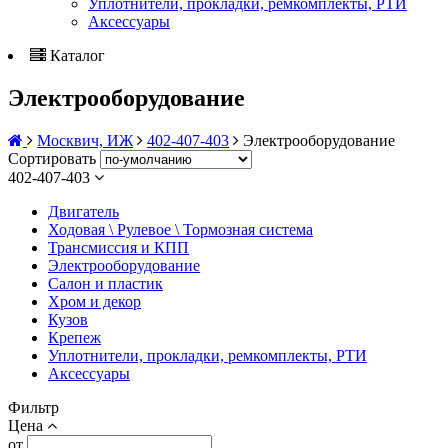
Уплотнители, прокладки, ремкомплекты, РТИ
Аксессуары
Каталог
Электрооборудование
Москвич, ИЖ
402-407-403
Электрооборудование
Сортировать
402-407-403
Двигатель
Ходовая \ Рулевое \ Тормозная система
Трансмиссия и КПП
Электрооборудование
Салон и пластик
Хром и декор
Кузов
Крепеж
Уплотнители, прокладки, ремкомплекты, РТИ
Аксессуары
Фильтр
Цена
от