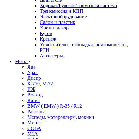
Ходовая/Рулевое/Тормозная система
Трансмиссия и КПП
Электрооборудование
Салон и пластик
Хром и декор
Кузов
Крепеж
Уплотнители, прокладки, ремкомплекты,
РТИ
Аксессуры
Мото
Ява
Урал
Днепр
К-750, М-72
ИЖ
Восход
Вятка
BMW ( EMW ) R-35 / R12
Panonnia
Мопеды, мотороллеры, мокики
Минск
СОВА
М1А