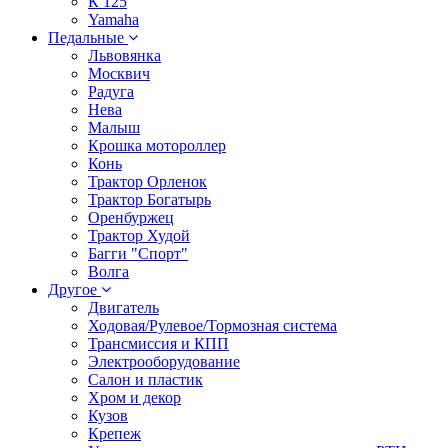
К 125
Yamaha
Педальные
Львовянка
Москвич
Радуга
Нева
Малыш
Крошка мотороллер
Конь
Трактор Орленок
Трактор Богатырь
Оренбуржец
Трактор Худой
Багги "Спорт"
Волга
Другое
Двигатель
Ходовая/Рулевое/Тормозная система
Трансмиссия и КПП
Электрооборудование
Салон и пластик
Хром и декор
Кузов
Крепеж