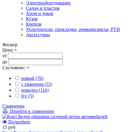
Электрооборудование
Салон и пластик
Хром и декор
Кузов
Крепеж
Уплотнители, прокладки, ремкомплекты, РТИ
Аксессуары
Фильтр
Цена
от
до
Состояние:
новый (70)
с хранения (55)
новодел (116)
б\у (5)
Сравнение
Перейти к сравнению
Подробнее
15 руб