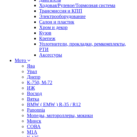
Ходовая/Рулевое/Тормозная система
Трансмиссия и КПП
Электрооборудование
Салон и пластик
Хром и декор
Кузов
Крепеж
Уплотнители, прокладки, ремкомплекты,
РТИ
Аксессуры
Мото
Ява
Урал
Днепр
К-750, М-72
ИЖ
Восход
Вятка
BMW ( EMW ) R-35 / R12
Panonnia
Мопеды, мотороллеры, мокики
Минск
СОВА
М1А