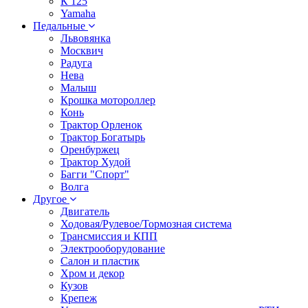
К 125
Yamaha
Педальные
Львовянка
Москвич
Радуга
Нева
Малыш
Крошка мотороллер
Конь
Трактор Орленок
Трактор Богатырь
Оренбуржец
Трактор Худой
Багги "Спорт"
Волга
Другое
Двигатель
Ходовая/Рулевое/Тормозная система
Трансмиссия и КПП
Электрооборудование
Салон и пластик
Хром и декор
Кузов
Крепеж