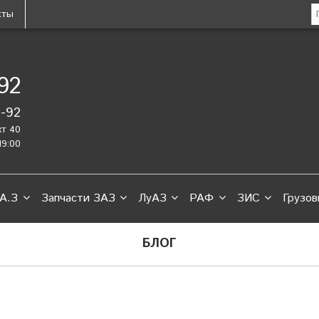
кты
-92
2-92
кт 40
19:00
А.З
Запчасти ЗАЗ
ЛуАЗ
РАФ
ЗИС
Грузов
БЛОГ