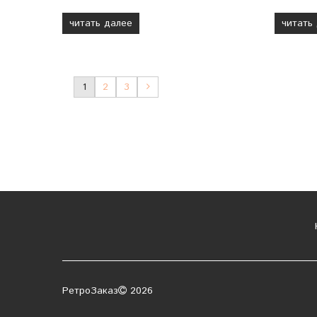
читать далее
читать
1
2
3
К
РетроЗаказ
2026