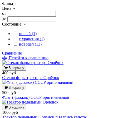
Фильтр
Цена
от
до
Состояние:
новый (1)
с хранения (1)
новодел (13)
Сравнение
Перейти к сравнению
В корзину
400 руб
Стекло фары трактора Орлёнок
В корзину
500 руб
Флаг ( флажок) СССР оригинальный
В корзину
1000 руб
Трактор педальный Орленок "Надпись капота"