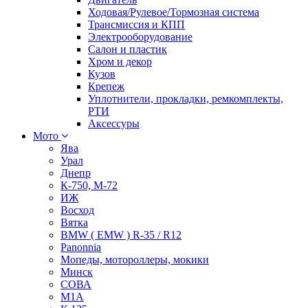
Ходовая/Рулевое/Тормозная система
Трансмиссия и КПП
Электрооборудование
Салон и пластик
Хром и декор
Кузов
Крепеж
Уплотнители, прокладки, ремкомплекты,
РТИ
Аксессуры
Мото
Ява
Урал
Днепр
К-750, М-72
ИЖ
Восход
Вятка
BMW ( EMW ) R-35 / R12
Panonnia
Мопеды, мотороллеры, мокики
Минск
СОВА
М1А