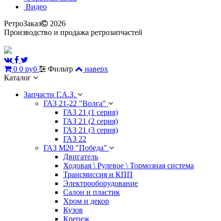
Видео
РетроЗаказ
2026
Производство и продажа ретрозапчастей
0
0 руб
Фильтр
наверх
Каталог
Запчасти Г.А.З.
ГАЗ 21-22 "Волга"
ГАЗ 21 (1 серия)
ГАЗ 21 (2 серия)
ГАЗ 21 (3 серия)
ГАЗ 22
ГАЗ М20 "Победа"
Двигатель
Ходовая \ Рулевое \ Тормозная система
Трансмиссия и КПП
Электрооборудование
Салон и пластик
Хром и декор
Кузов
Крепеж