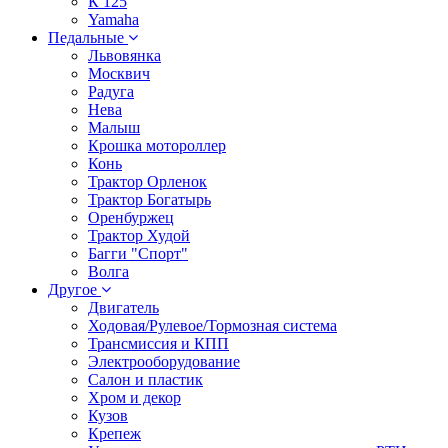
К 125
Yamaha
Педальные
Львовянка
Москвич
Радуга
Нева
Малыш
Крошка мотороллер
Конь
Трактор Орленок
Трактор Богатырь
Оренбуржец
Трактор Худой
Багги "Спорт"
Волга
Другое
Двигатель
Ходовая/Рулевое/Тормозная система
Трансмиссия и КПП
Электрооборудование
Салон и пластик
Хром и декор
Кузов
Крепеж