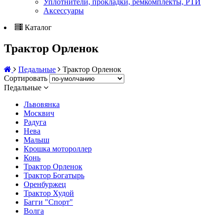
Уплотнители, прокладки, ремкомплекты, РТИ
Аксессуары
Каталог
Трактор Орленок
Педальные
Трактор Орленок
Сортировать
Педальные
Львовянка
Москвич
Радуга
Нева
Малыш
Крошка мотороллер
Конь
Трактор Орленок
Трактор Богатырь
Оренбуржец
Трактор Худой
Багги "Спорт"
Волга