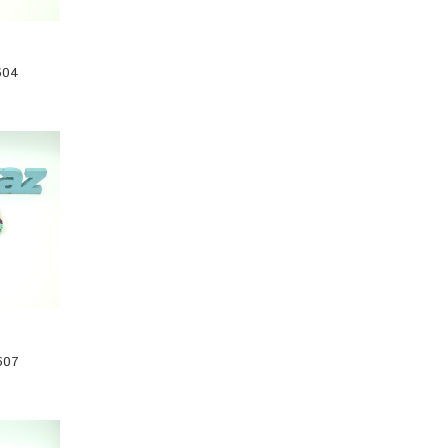
604
607