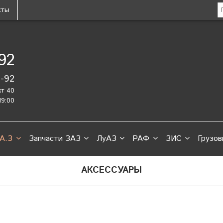
кты
-92
2-92
кт 40
19:00
А.З
Запчасти ЗАЗ
ЛуАЗ
РАФ
ЗИС
Грузов
АКСЕССУАРЫ