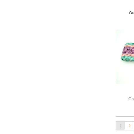
Оп
Оп
1
2