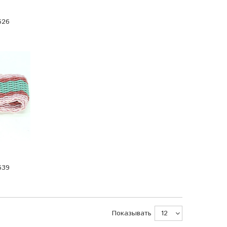
626
639
Показывать