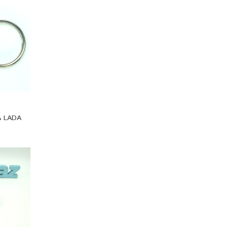
А LADA