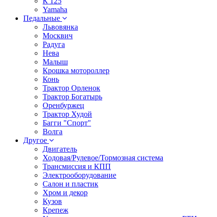
К 125
Yamaha
Педальные
Львовянка
Москвич
Радуга
Нева
Малыш
Крошка мотороллер
Конь
Трактор Орленок
Трактор Богатырь
Оренбуржец
Трактор Худой
Багги "Спорт"
Волга
Другое
Двигатель
Ходовая/Рулевое/Тормозная система
Трансмиссия и КПП
Электрооборудование
Салон и пластик
Хром и декор
Кузов
Крепеж