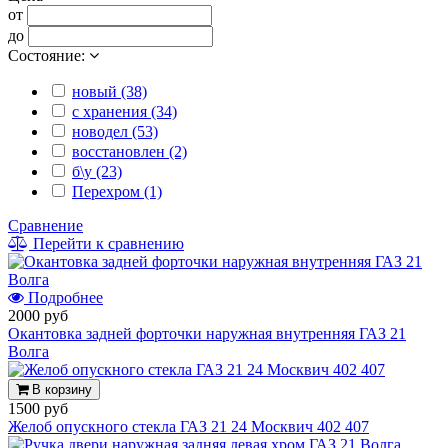
от
до
Состояние:
новый (38)
с хранения (34)
новодел (53)
восстановлен (2)
б\у (23)
Перехром (1)
Сравнение
Перейти к сравнению
Подробнее
2000 руб
Окантовка задней форточки наружная внутренняя ГАЗ 21
Волга
В корзину
1500 руб
Желоб опускного стекла ГАЗ 21 24 Москвич 402 407