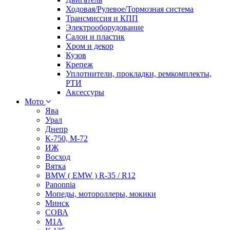
Ходовая/Рулевое/Тормозная система
Трансмиссия и КПП
Электрооборудование
Салон и пластик
Хром и декор
Кузов
Крепеж
Уплотнители, прокладки, ремкомплекты,
РТИ
Аксессуры
Мото
Ява
Урал
Днепр
К-750, М-72
ИЖ
Восход
Вятка
BMW ( EMW ) R-35 / R12
Panonnia
Мопеды, мотороллеры, мокики
Минск
СОВА
М1А