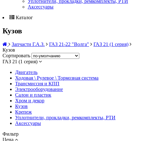
Уплотнители, прокладки, ремкомплекты, РТИ
Аксессуары
Каталог
Кузов
Запчасти Г.А.З.
ГАЗ 21-22 "Волга"
ГАЗ 21 (1 серия)
Кузов
Сортировать
ГАЗ 21 (1 серия)
Двигатель
Ходовая \ Рулевое \ Тормозная система
Трансмиссия и КПП
Электрооборудование
Салон и пластик
Хром и декор
Кузов
Крепеж
Уплотнители, прокладки, ремкомплекты, РТИ
Аксессуары
Фильтр
Цена