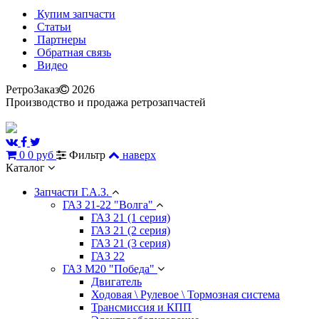
Купим запчасти
Статьи
Партнеры
Обратная связь
Видео
РетроЗаказ
2026
Производство и продажа ретрозапчастей
0
0 руб
Фильтр
наверх
Каталог
Запчасти Г.А.З.
ГАЗ 21-22 "Волга"
ГАЗ 21 (1 серия)
ГАЗ 21 (2 серия)
ГАЗ 21 (3 серия)
ГАЗ 22
ГАЗ М20 "Победа"
Двигатель
Ходовая \ Рулевое \ Тормозная система
Трансмиссия и КПП