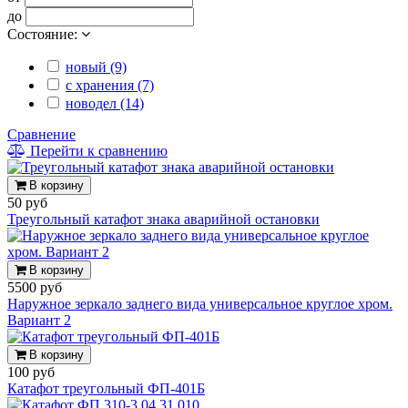
до
Состояние:
новый (9)
с хранения (7)
новодел (14)
Сравнение
Перейти к сравнению
В корзину
50 руб
Треугольный катафот знака аварийной остановки
В корзину
5500 руб
Наружное зеркало заднего вида универсальное круглое хром.
Вариант 2
В корзину
100 руб
Катафот треугольный ФП-401Б