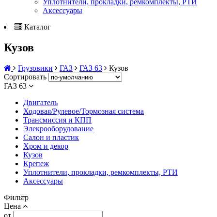
Уплотнители, прокладки, ремкомплекты, РТИ
Аксессуары
Каталог
Кузов
Грузовики
ГАЗ
ГАЗ 63
Кузов
Сортировать
ГАЗ 63
Двигатель
Ходовая/Рулевое/Тормозная система
Трансмиссия и КПП
Элекрооборудование
Салон и пластик
Хром и декор
Кузов
Крепеж
Уплотнители, прокладки, ремкомплекты, РТИ
Аксессуары
Фильтр
Цена
от