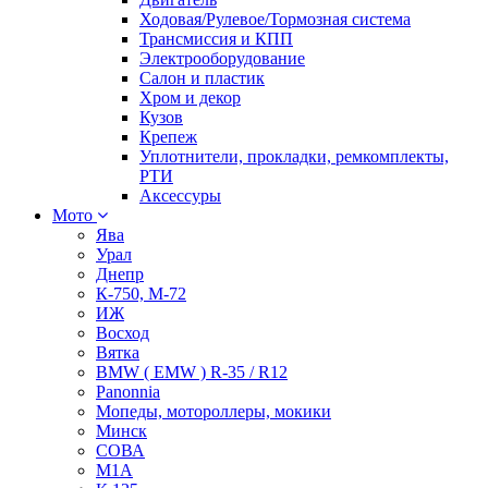
Ходовая/Рулевое/Тормозная система
Трансмиссия и КПП
Электрооборудование
Салон и пластик
Хром и декор
Кузов
Крепеж
Уплотнители, прокладки, ремкомплекты,
РТИ
Аксессуры
Мото
Ява
Урал
Днепр
К-750, М-72
ИЖ
Восход
Вятка
BMW ( EMW ) R-35 / R12
Panonnia
Мопеды, мотороллеры, мокики
Минск
СОВА
М1А