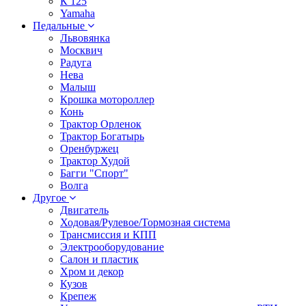
К 125
Yamaha
Педальные
Львовянка
Москвич
Радуга
Нева
Малыш
Крошка мотороллер
Конь
Трактор Орленок
Трактор Богатырь
Оренбуржец
Трактор Худой
Багги "Спорт"
Волга
Другое
Двигатель
Ходовая/Рулевое/Тормозная система
Трансмиссия и КПП
Электрооборудование
Салон и пластик
Хром и декор
Кузов
Крепеж