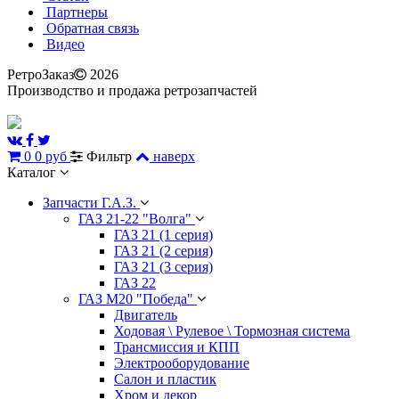
Партнеры
Обратная связь
Видео
РетроЗаказ
2026
Производство и продажа ретрозапчастей
0
0 руб
Фильтр
наверх
Каталог
Запчасти Г.А.З.
ГАЗ 21-22 "Волга"
ГАЗ 21 (1 серия)
ГАЗ 21 (2 серия)
ГАЗ 21 (3 серия)
ГАЗ 22
ГАЗ М20 "Победа"
Двигатель
Ходовая \ Рулевое \ Тормозная система
Трансмиссия и КПП
Электрооборудование
Салон и пластик
Хром и декор