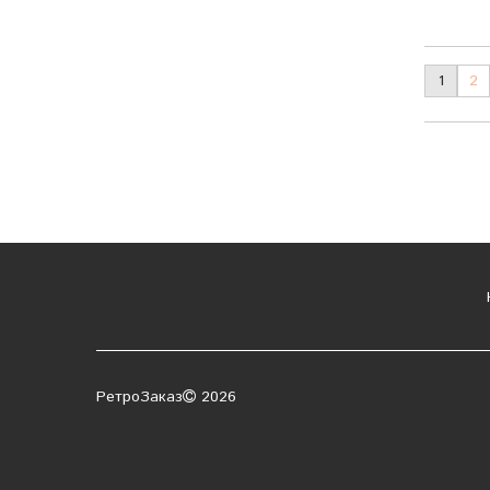
1
2
К
РетроЗаказ
2026