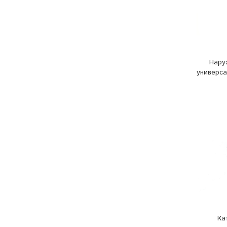
Нару
универса
Ка