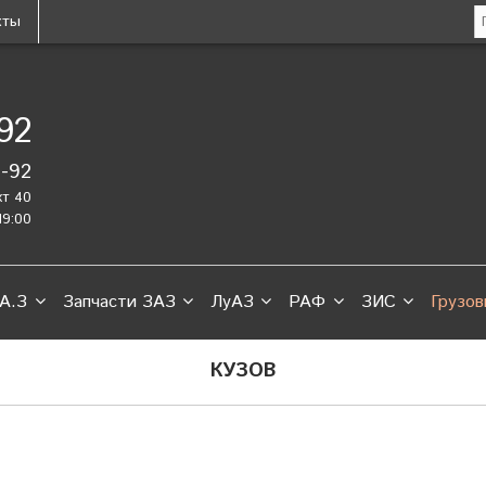
кты
-92
2-92
кт 40
19:00
А.З
Запчасти ЗАЗ
ЛуАЗ
РАФ
ЗИС
Грузов
КУЗОВ