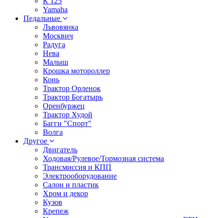
К 125
Yamaha
Педальные
Львовянка
Москвич
Радуга
Нева
Малыш
Крошка мотороллер
Конь
Трактор Орленок
Трактор Богатырь
Оренбуржец
Трактор Худой
Багги "Спорт"
Волга
Другое
Двигатель
Ходовая/Рулевое/Тормозная система
Трансмиссия и КПП
Электрооборудование
Салон и пластик
Хром и декор
Кузов
Крепеж