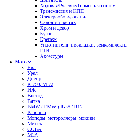
Ходовая/Рулевое/Тормозная система
Трансмиссия и КПП
Электрооборудование
Салон и пластик
Хром и декор
Кузов
Крепеж
Уплотнители, прокладки, ремкомплекты,
РТИ
Аксессуры
Мото
Ява
Урал
Днепр
К-750, М-72
ИЖ
Восход
Вятка
BMW ( EMW ) R-35 / R12
Panonnia
Мопеды, мотороллеры, мокики
Минск
СОВА
М1А