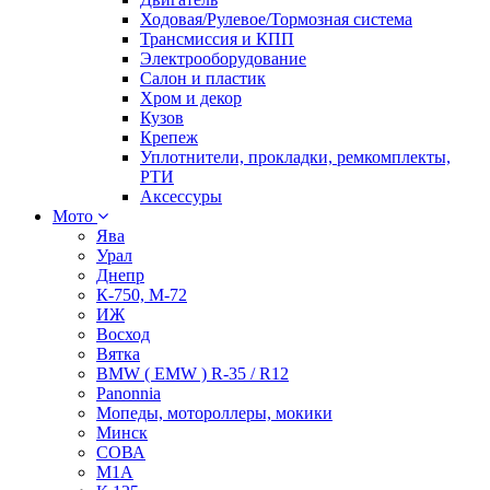
Ходовая/Рулевое/Тормозная система
Трансмиссия и КПП
Электрооборудование
Салон и пластик
Хром и декор
Кузов
Крепеж
Уплотнители, прокладки, ремкомплекты,
РТИ
Аксессуры
Мото
Ява
Урал
Днепр
К-750, М-72
ИЖ
Восход
Вятка
BMW ( EMW ) R-35 / R12
Panonnia
Мопеды, мотороллеры, мокики
Минск
СОВА
М1А