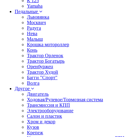
К 125
Yamaha
Педальные
Львовянка
Москвич
Радуга
Нева
Малыш
Крошка мотороллер
Конь
Трактор Орленок
Трактор Богатырь
Оренбуржец
Трактор Худой
Багги "Спорт"
Волга
Другое
Двигатель
Ходовая/Рулевое/Тормозная система
Трансмиссия и КПП
Электрооборудование
Салон и пластик
Хром и декор
Кузов
Крепеж