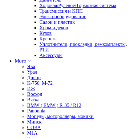
Ходовая/Рулевое/Тормозная система
Трансмиссия и КПП
Электрооборудование
Салон и пластик
Хром и декор
Кузов
Крепеж
Уплотнители, прокладки, ремкомплекты,
РТИ
Аксессуры
Мото
Ява
Урал
Днепр
К-750, М-72
ИЖ
Восход
Вятка
BMW ( EMW ) R-35 / R12
Panonnia
Мопеды, мотороллеры, мокики
Минск
СОВА
М1А