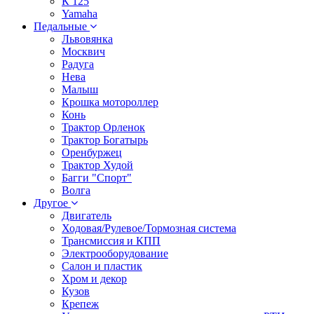
К 125
Yamaha
Педальные
Львовянка
Москвич
Радуга
Нева
Малыш
Крошка мотороллер
Конь
Трактор Орленок
Трактор Богатырь
Оренбуржец
Трактор Худой
Багги "Спорт"
Волга
Другое
Двигатель
Ходовая/Рулевое/Тормозная система
Трансмиссия и КПП
Электрооборудование
Салон и пластик
Хром и декор
Кузов
Крепеж