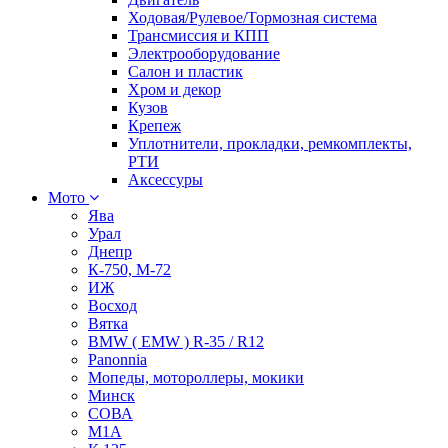
Ходовая/Рулевое/Тормозная система
Трансмиссия и КПП
Электрооборудование
Салон и пластик
Хром и декор
Кузов
Крепеж
Уплотнители, прокладки, ремкомплекты,
РТИ
Аксессуры
Мото
Ява
Урал
Днепр
К-750, М-72
ИЖ
Восход
Вятка
BMW ( EMW ) R-35 / R12
Panonnia
Мопеды, мотороллеры, мокики
Минск
СОВА
М1А