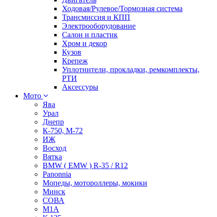
Ходовая/Рулевое/Тормозная система
Трансмиссия и КПП
Электрооборудование
Салон и пластик
Хром и декор
Кузов
Крепеж
Уплотнители, прокладки, ремкомплекты,
РТИ
Аксессуры
Мото
Ява
Урал
Днепр
К-750, М-72
ИЖ
Восход
Вятка
BMW ( EMW ) R-35 / R12
Panonnia
Мопеды, мотороллеры, мокики
Минск
СОВА
М1А