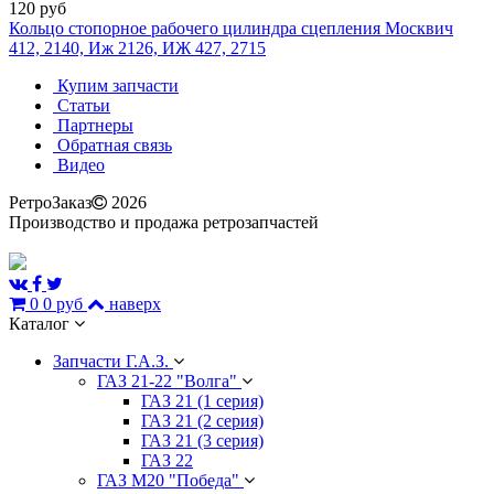
120 руб
Кольцо стопорное рабочего цилиндра сцепления Москвич
412, 2140, Иж 2126, ИЖ 427, 2715
Купим запчасти
Статьи
Партнеры
Обратная связь
Видео
РетроЗаказ
2026
Производство и продажа ретрозапчастей
0
0 руб
наверх
Каталог
Запчасти Г.А.З.
ГАЗ 21-22 "Волга"
ГАЗ 21 (1 серия)
ГАЗ 21 (2 серия)
ГАЗ 21 (3 серия)
ГАЗ 22
ГАЗ М20 "Победа"