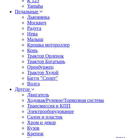
К 125
Yamaha
Педальные
Львовянка
Москвич
Радуга
Нева
Малыш
Крошка мотороллер
Конь
Трактор Орленок
Трактор Богатырь
Оренбуржец
Трактор Худой
Багги "Спорт"
Волга
Другое
Двигатель
Ходовая/Рулевое/Тормозная система
Трансмиссия и КПП
Электрооборудование
Салон и пластик
Хром и декор
Кузов
Крепеж