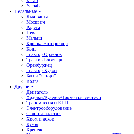
К 125
Yamaha
Педальные
Львовянка
Москвич
Радуга
Нева
Малыш
Крошка мотороллер
Конь
Трактор Орленок
Трактор Богатырь
Оренбуржец
Трактор Худой
Багги "Спорт"
Волга
Другое
Двигатель
Ходовая/Рулевое/Тормозная система
Трансмиссия и КПП
Электрооборудование
Салон и пластик
Хром и декор
Кузов
Крепеж