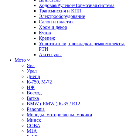
Ходовая/Рулевое/Тормозная система
Трансмиссия и КПП
Электрооборудование
Салон и пластик
Хром и декор
Кузов
Крепеж
Уплотнители, прокладки, ремкомплекты,
РТИ
Аксессуры
Мото
Ява
Урал
Днепр
К-750, М-72
ИЖ
Восход
Вятка
BMW ( EMW ) R-35 / R12
Panonnia
Мопеды, мотороллеры, мокики
Минск
СОВА
М1А