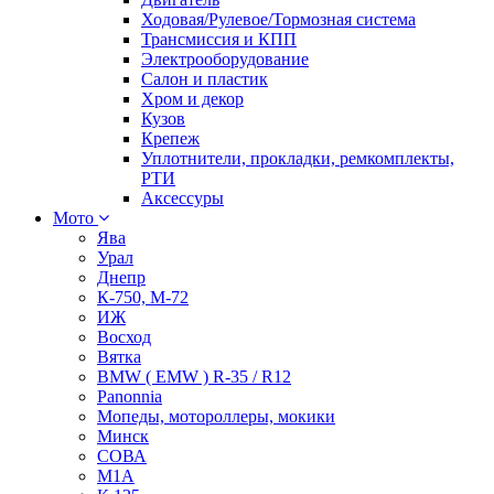
Ходовая/Рулевое/Тормозная система
Трансмиссия и КПП
Электрооборудование
Салон и пластик
Хром и декор
Кузов
Крепеж
Уплотнители, прокладки, ремкомплекты,
РТИ
Аксессуры
Мото
Ява
Урал
Днепр
К-750, М-72
ИЖ
Восход
Вятка
BMW ( EMW ) R-35 / R12
Panonnia
Мопеды, мотороллеры, мокики
Минск
СОВА
М1А