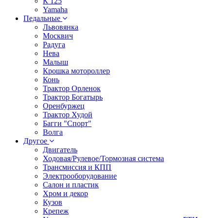
К 125
Yamaha
Педальные
Львовянка
Москвич
Радуга
Нева
Малыш
Крошка мотороллер
Конь
Трактор Орленок
Трактор Богатырь
Оренбуржец
Трактор Худой
Багги "Спорт"
Волга
Другое
Двигатель
Ходовая/Рулевое/Тормозная система
Трансмиссия и КПП
Электрооборудование
Салон и пластик
Хром и декор
Кузов
Крепеж