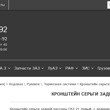
кты
-92
2-92
кт 40
19:00
А.З
Запчасти ЗАЗ
ЛуАЗ
РАФ
ЗИС
Грузов
рия)
Ходовая \ Рулевое \ Тормозная система
Кронштейн серьги
КРОНШТЕЙН СЕРЬГИ ЗАДН
Кронштейн серьги задней рессоры ГАЗ 21. Новый, с хранен