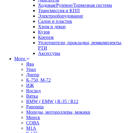
Ходовая/Рулевое/Тормозная система
Трансмиссия и КПП
Электрооборудование
Салон и пластик
Хром и декор
Кузов
Крепеж
Уплотнители, прокладки, ремкомплекты,
РТИ
Аксессуры
Мото
Ява
Урал
Днепр
К-750, М-72
ИЖ
Восход
Вятка
BMW ( EMW ) R-35 / R12
Panonnia
Мопеды, мотороллеры, мокики
Минск
СОВА
М1А