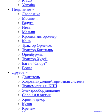
К 125
Yamaha
Педальные
Львовянка
Москвич
Радуга
Нева
Малыш
Крошка мотороллер
Конь
Трактор Орленок
Трактор Богатырь
Оренбуржец
Трактор Худой
Багги "Спорт"
Волга
Другое
Двигатель
Ходовая/Рулевое/Тормозная система
Трансмиссия и КПП
Электрооборудование
Салон и пластик
Хром и декор
Кузов
Крепеж