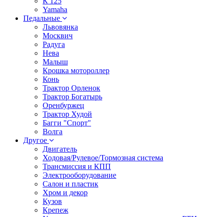
К 125
Yamaha
Педальные
Львовянка
Москвич
Радуга
Нева
Малыш
Крошка мотороллер
Конь
Трактор Орленок
Трактор Богатырь
Оренбуржец
Трактор Худой
Багги "Спорт"
Волга
Другое
Двигатель
Ходовая/Рулевое/Тормозная система
Трансмиссия и КПП
Электрооборудование
Салон и пластик
Хром и декор
Кузов
Крепеж