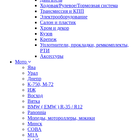
Ходовая/Рулевое/Тормозная система
Трансмиссия и КПП
Электрооборудование
Салон и пластик
Хром и декор
Кузов
Крепеж
Уплотнители, прокладки, ремкомплекты,
РТИ
Аксессуры
Мото
Ява
Урал
Днепр
К-750, М-72
ИЖ
Восход
Вятка
BMW ( EMW ) R-35 / R12
Panonnia
Мопеды, мотороллеры, мокики
Минск
СОВА
М1А