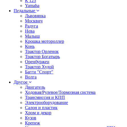
К 125
Yamaha
Педальные
Львовянка
Москвич
Радуга
Нева
Малыш
Крошка мотороллер
Конь
Трактор Орленок
Трактор Богатырь
Оренбуржец
Трактор Худой
Багги "Спорт"
Волга
Другое
Двигатель
Ходовая/Рулевое/Тормозная система
Трансмиссия и КПП
Электрооборудование
Салон и пластик
Хром и декор
Кузов
Крепеж