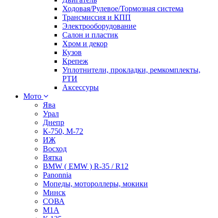
Ходовая/Рулевое/Тормозная система
Трансмиссия и КПП
Электрооборудование
Салон и пластик
Хром и декор
Кузов
Крепеж
Уплотнители, прокладки, ремкомплекты,
РТИ
Аксессуры
Мото
Ява
Урал
Днепр
К-750, М-72
ИЖ
Восход
Вятка
BMW ( EMW ) R-35 / R12
Panonnia
Мопеды, мотороллеры, мокики
Минск
СОВА
М1А