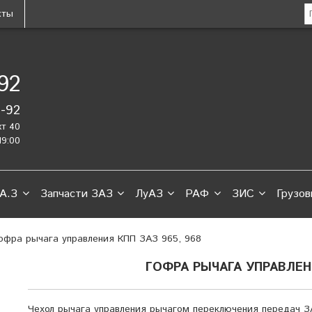
кты
-92
2-92
кт 40
19:00
А.З
Запчасти ЗАЗ
ЛуАЗ
РАФ
ЗИС
Грузов
офра рычага управления КПП ЗАЗ 965, 968
ГОФРА РЫЧАГА УПРАВЛЕНИ
Чехол рычага управления рычагом переключения передач ЗА