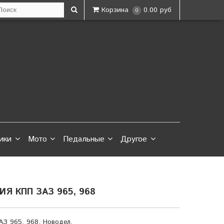
Корзина
0.00 руб
0
ики
Мото
Педальные
Другое
Я КПП ЗАЗ 965, 968
З 965, 968. Новодел.