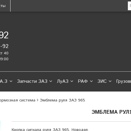
кты
-92
2-92
кт 40
19:00
А.З
Запчасти ЗАЗ
ЛуАЗ
РАФ
ЗИС
Грузов
Тормозная система
Эмблема руля ЗАЗ 965
ЭМБЛЕМА РУЛЯ
Кнопка сигнала руля ЗАЗ 965. Новодел.