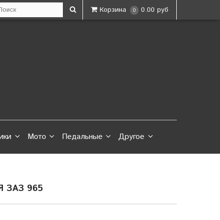
Корзина
0.00 руб
0
ики
Мото
Педальные
Другое
 ЗАЗ 965