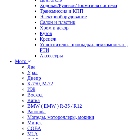
Ходовая/Рулевое/Тормозная система
Трансмиссия и КПП
Электрооборудование
Салон и пластик
Хром и декор
Кузов
Крепеж
Уплотнители, прокладки, ремкомплекты,
РТИ
Аксессуры
Мото
Ява
Урал
Днепр
К-750, М-72
ИЖ
Восход
Вятка
BMW ( EMW ) R-35 / R12
Panonnia
Мопеды, мотороллеры, мокики
Минск
СОВА
М1А