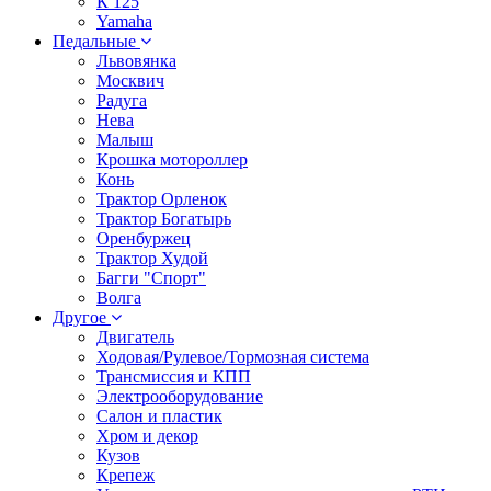
К 125
Yamaha
Педальные
Львовянка
Москвич
Радуга
Нева
Малыш
Крошка мотороллер
Конь
Трактор Орленок
Трактор Богатырь
Оренбуржец
Трактор Худой
Багги "Спорт"
Волга
Другое
Двигатель
Ходовая/Рулевое/Тормозная система
Трансмиссия и КПП
Электрооборудование
Салон и пластик
Хром и декор
Кузов
Крепеж